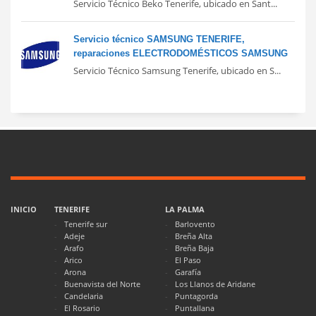
Servicio Técnico Beko Tenerife, ubicado en Sant...
Servicio técnico SAMSUNG TENERIFE,
reparaciones ELECTRODOMÉSTICOS SAMSUNG
Servicio Técnico Samsung Tenerife, ubicado en S...
INICIO
TENERIFE
LA PALMA
Tenerife sur
Barlovento
Adeje
Breña Alta
Arafo
Breña Baja
Arico
El Paso
Arona
Garafía
Buenavista del Norte
Los Llanos de Aridane
Candelaria
Puntagorda
El Rosario
Puntallana