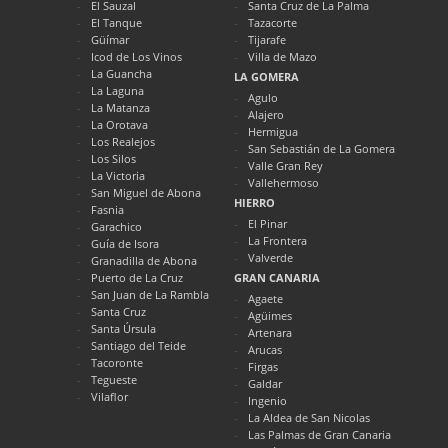
El Sauzal
Santa Cruz de La Palma
El Tanque
Tazacorte
Güímar
Tijarafe
Icod de Los Vinos
Villa de Mazo
La Guancha
LA GOMERA
La Laguna
Agulo
La Matanza
Alajero
La Orotava
Hermigua
Los Realejos
San Sebastián de La Gomera
Los Silos
Valle Gran Rey
La Victoria
Vallehermoso
San Miguel de Abona
HIERRO
Fasnia
El Pinar
Garachico
La Frontera
Guía de Isora
Valverde
Granadilla de Abona
Puerto de La Cruz
GRAN CANARIA
San Juan de La Rambla
Agaete
Santa Cruz
Agüimes
Santa Úrsula
Artenara
Santiago del Teide
Arucas
Tacoronte
Firgas
Tegueste
Galdar
Vilaflor
Ingenio
La Aldea de San Nicolas
Las Palmas de Gran Canaria