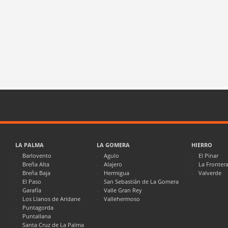
LA PALMA
LA GOMERA
HIERRO
Barlovento
Agulo
El Pinar
Breña Alta
Alajero
La Fronter
Breña Baja
Hermigua
Valverde
El Paso
San Sebastián de La Gomera
Garafía
Valle Gran Rey
Los Llanos de Aridane
Vallehermoso
Puntagorda
Puntallana
Santa Cruz de La Palma