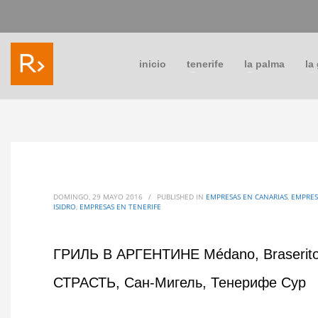
inicio
tenerife
la palma
la
DOMINGO, 29 MAYO 2016
/
PUBLISHED IN
EMPRESAS EN CANARIAS
,
EMPRES
ISIDRO
,
EMPRESAS EN TENERIFE
ГРИЛЬ В АРГЕНТИНЕ Médano, Braserito
СТРАСТЬ, Сан-Мигель, Тенерифе Сур