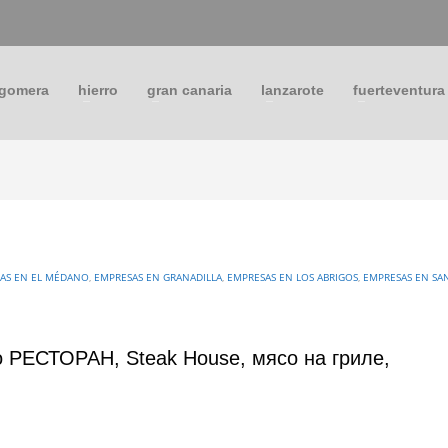
 gomera
hierro
gran canaria
lanzarote
fuerteventura
AS EN EL MÉDANO
,
EMPRESAS EN GRANADILLA
,
EMPRESAS EN LOS ABRIGOS
,
EMPRESAS EN SA
 РЕСТОРАН, Steak House, мясо на гриле,