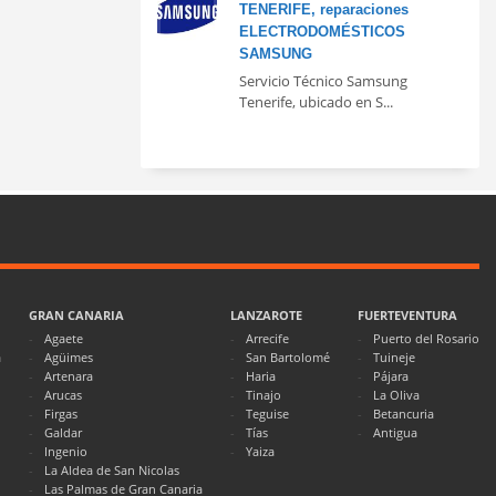
TENERIFE, reparaciones
ELECTRODOMÉSTICOS
SAMSUNG
Servicio Técnico Samsung
Tenerife, ubicado en S...
GRAN CANARIA
LANZAROTE
FUERTEVENTURA
Agaete
Arrecife
Puerto del Rosario
a
Agüimes
San Bartolomé
Tuineje
Artenara
Haria
Pájara
Arucas
Tinajo
La Oliva
Firgas
Teguise
Betancuria
Galdar
Tías
Antigua
Ingenio
Yaiza
La Aldea de San Nicolas
Las Palmas de Gran Canaria