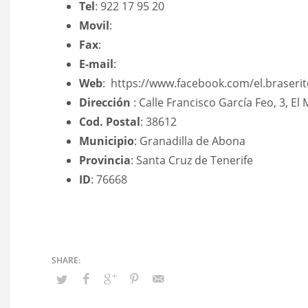
Tel
: 922 17 95 20
Movil
:
Fax
:
E-mail
:
Web
: https://www.facebook.com/el.braserit
Dirección
: Calle Francisco García Feo, 3, El
Cod. Postal
: 38612
Municipio
: Granadilla de Abona
Provincia
: Santa Cruz de Tenerife
ID
: 76668