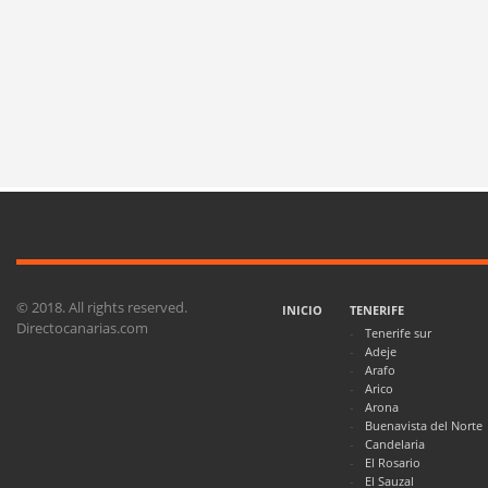
© 2018. All rights reserved.
INICIO
TENERIFE
Directocanarias.com
Tenerife sur
Adeje
Arafo
Arico
Arona
Buenavista del Norte
Candelaria
El Rosario
El Sauzal