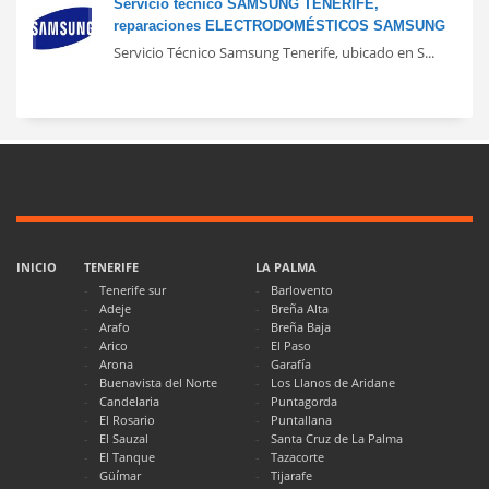
Servicio técnico SAMSUNG TENERIFE,
reparaciones ELECTRODOMÉSTICOS SAMSUNG
Servicio Técnico Samsung Tenerife, ubicado en S...
INICIO
TENERIFE
LA PALMA
Tenerife sur
Barlovento
Adeje
Breña Alta
Arafo
Breña Baja
Arico
El Paso
Arona
Garafía
Buenavista del Norte
Los Llanos de Aridane
Candelaria
Puntagorda
El Rosario
Puntallana
El Sauzal
Santa Cruz de La Palma
El Tanque
Tazacorte
Güímar
Tijarafe