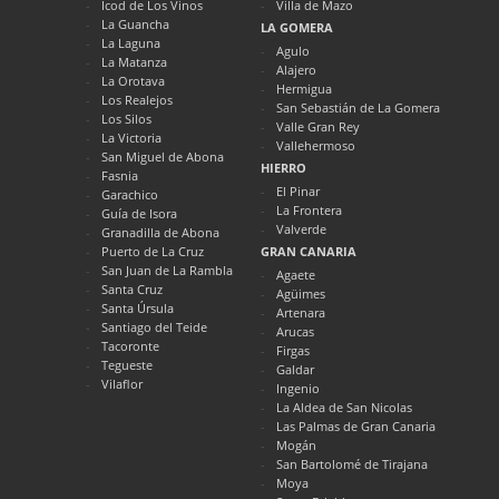
Icod de Los Vinos
Villa de Mazo
La Guancha
LA GOMERA
La Laguna
Agulo
La Matanza
Alajero
La Orotava
Hermigua
Los Realejos
San Sebastián de La Gomera
Los Silos
Valle Gran Rey
La Victoria
Vallehermoso
San Miguel de Abona
HIERRO
Fasnia
El Pinar
Garachico
La Frontera
Guía de Isora
Valverde
Granadilla de Abona
Puerto de La Cruz
GRAN CANARIA
San Juan de La Rambla
Agaete
Santa Cruz
Agüimes
Santa Úrsula
Artenara
Santiago del Teide
Arucas
Tacoronte
Firgas
Tegueste
Galdar
Vilaflor
Ingenio
La Aldea de San Nicolas
Las Palmas de Gran Canaria
Mogán
San Bartolomé de Tirajana
Moya