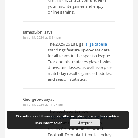
simulation, and adventure. Find
your favorite games and enjoy
online gaming.
JamesGloni
says :
junio 15, 2026 at 8:54 pm
The 2025/26 La Liga
laliga tabella
standings feature up-to-date data
for all teams in the Spanish league.
Track points, matches played, wins,
draws, and losses, as well as explore
matchday results, game schedules,
and season statistics.
Georgetew
says :
junio 15, 2026 at 11:07 pm
The latest sports news
Si continuas utilizando este sitio, aceptas el uso de las cookies.
http://www.nemzeti-sport-online.hu
Aceptar
live streams, and competition
Más información
results from around the world.
Football, Formula 1, tennis, hockey,