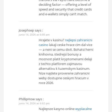
deciding factor — offering a level of
speed and security that credit cards
and e-wallets simply can’t match.
Josephsep
says :
junio 14, 2026 at 6:00 pm
Hrajete v kasinu?
nejlepsi zahranicni
casino
lakaji ceske hrace cim dal vice
— a neni se cemu divit. Bohatsi herni
knihovna, stedrejsi bonusy a
moznost platit kryptomenami delaji
z techto platforem zajimavou
alternativu k tuzemskym kasinum.
Nize najdete proverene zahranicni
weby dostupne ceskym hracum v
roce 2026.
PhillipHow
says :
junio 14, 2026 at 6:02 pm
Najlepsze kasyno online
wyplacalne