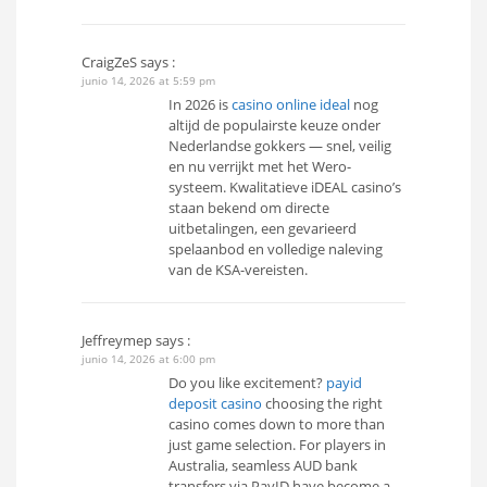
CraigZeS
says :
junio 14, 2026 at 5:59 pm
In 2026 is
casino online ideal
nog
altijd de populairste keuze onder
Nederlandse gokkers — snel, veilig
en nu verrijkt met het Wero-
systeem. Kwalitatieve iDEAL casino’s
staan bekend om directe
uitbetalingen, een gevarieerd
spelaanbod en volledige naleving
van de KSA-vereisten.
Jeffreymep
says :
junio 14, 2026 at 6:00 pm
Do you like excitement?
payid
deposit casino
choosing the right
casino comes down to more than
just game selection. For players in
Australia, seamless AUD bank
transfers via PayID have become a