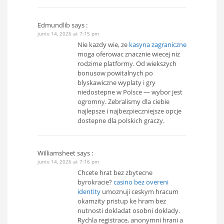
Edmundlib
says :
junio 14, 2026 at 7:15 pm
Nie kazdy wie, ze
kasyna zagraniczne
moga oferowac znacznie wiecej niz
rodzime platformy. Od wiekszych
bonusow powitalnych po
blyskawiczne wyplaty i gry
niedostepne w Polsce — wybor jest
ogromny. Zebralismy dla ciebie
najlepsze i najbezpieczniejsze opcje
dostepne dla polskich graczy.
Williamsheet
says :
junio 14, 2026 at 7:16 pm
Chcete hrat bez zbytecne
byrokracie?
casino bez overeni
identity
umoznuji ceskym hracum
okamzity pristup ke hram bez
nutnosti dokladat osobni doklady.
Rychla registrace, anonymni hrani a