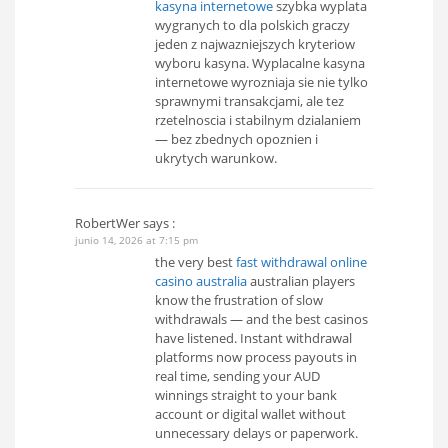
kasyna internetowe
szybka wyplata
wygranych to dla polskich graczy
jeden z najwazniejszych kryteriow
wyboru kasyna. Wyplacalne kasyna
internetowe wyrozniaja sie nie tylko
sprawnymi transakcjami, ale tez
rzetelnoscia i stabilnym dzialaniem
— bez zbednych opoznien i
ukrytych warunkow.
RobertWer
says :
junio 14, 2026 at 7:15 pm
the very best
fast withdrawal online
casino australia
australian players
know the frustration of slow
withdrawals — and the best casinos
have listened. Instant withdrawal
platforms now process payouts in
real time, sending your AUD
winnings straight to your bank
account or digital wallet without
unnecessary delays or paperwork.