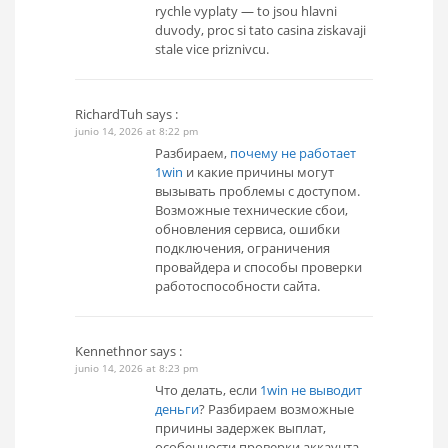
rychle vyplaty — to jsou hlavni
duvody, proc si tato casina ziskavaji
stale vice priznivcu.
RichardTuh
says :
junio 14, 2026 at 8:22 pm
Разбираем,
почему не работает
1win
и какие причины могут
вызывать проблемы с доступом.
Возможные технические сбои,
обновления сервиса, ошибки
подключения, ограничения
провайдера и способы проверки
работоспособности сайта.
Kennethnor
says :
junio 14, 2026 at 8:23 pm
Что делать, если
1win не выводит
деньги
? Разбираем возможные
причины задержек выплат,
особенности проверки аккаунта,