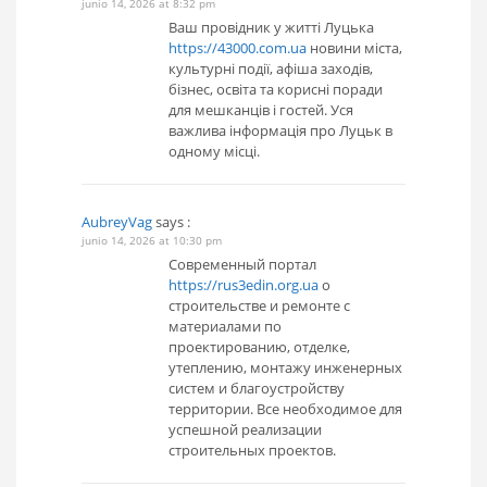
junio 14, 2026 at 8:32 pm
Ваш провідник у житті Луцька
https://43000.com.ua
новини міста,
культурні події, афіша заходів,
бізнес, освіта та корисні поради
для мешканців і гостей. Уся
важлива інформація про Луцьк в
одному місці.
AubreyVag
says :
junio 14, 2026 at 10:30 pm
Современный портал
https://rus3edin.org.ua
о
строительстве и ремонте с
материалами по
проектированию, отделке,
утеплению, монтажу инженерных
систем и благоустройству
территории. Все необходимое для
успешной реализации
строительных проектов.